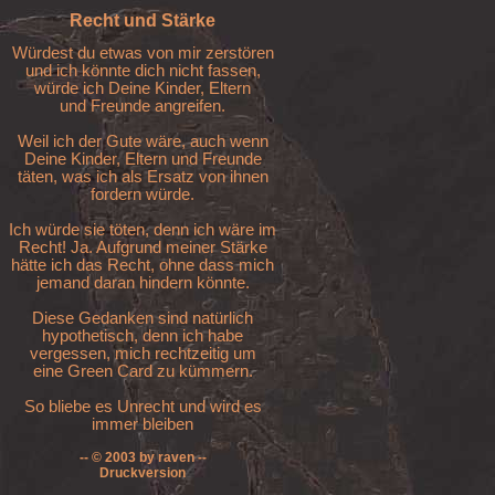
Recht und Stärke
Würdest du etwas von mir zerstören

und ich könnte dich nicht fassen,

würde ich Deine Kinder, Eltern

und Freunde angreifen.

Weil ich der Gute wäre, auch wenn

Deine Kinder, Eltern und Freunde

täten, was ich als Ersatz von ihnen

fordern würde.

Ich würde sie töten, denn ich wäre im

Recht! Ja. Aufgrund meiner Stärke

hätte ich das Recht, ohne dass mich

jemand daran hindern könnte.

Diese Gedanken sind natürlich

hypothetisch, denn ich habe

vergessen, mich rechtzeitig um

eine Green Card zu kümmern.

So bliebe es Unrecht und wird es

immer bleiben
-- © 2003 by raven --
Druckversion