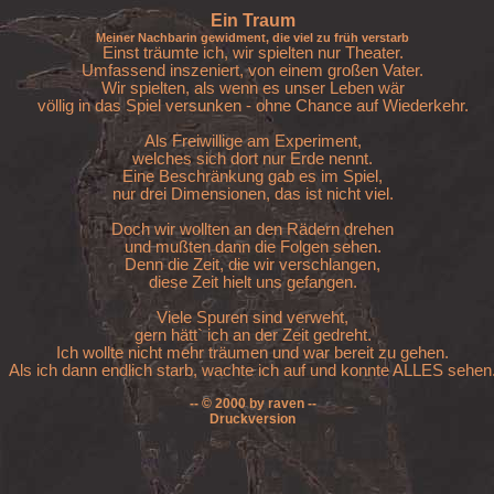
Ein Traum
Meiner Nachbarin gewidment, die viel zu früh verstarb
Einst träumte ich, wir spielten nur Theater.

Umfassend inszeniert, von einem großen Vater.

Wir spielten, als wenn es unser Leben wär

völlig in das Spiel versunken - ohne Chance auf Wiederkehr.

Als Freiwillige am Experiment,

welches sich dort nur Erde nennt.

Eine Beschränkung gab es im Spiel,

nur drei Dimensionen, das ist nicht viel.

Doch wir wollten an den Rädern drehen

und mußten dann die Folgen sehen.

Denn die Zeit, die wir verschlangen,

diese Zeit hielt uns gefangen.

Viele Spuren sind verweht,

gern hätt` ich an der Zeit gedreht.

Ich wollte nicht mehr träumen und war bereit zu gehen.

Als ich dann endlich starb, wachte ich auf und konnte ALLES sehen
-- © 2000 by raven --
Druckversion